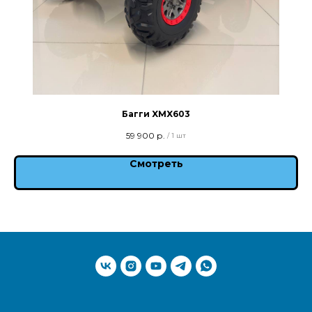
Багги XMX603
59 900
р.
/
1 шт
Смотреть