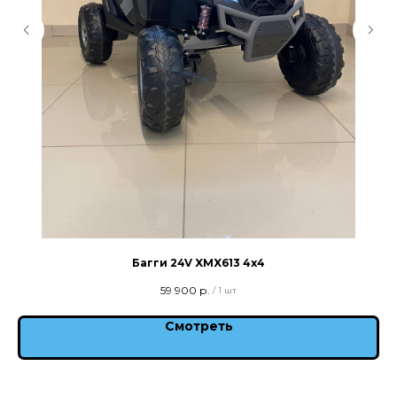
Багги 24V XMX613 4x4
59 900
р.
/
1 шт
Смотреть