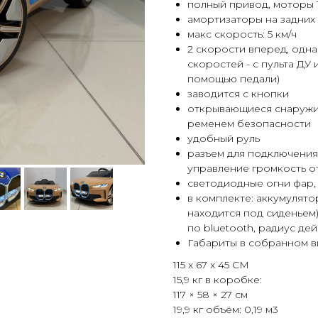
полный привод, моторы 1
амортизаторы на задних 
макс скорость: 5 км/ч
2 скорости вперед, одн
скоростей - с пульта ДУ
помощью педали)
заводится с кнопки
открывающиеся снаружи 
ременем безопасности
удобный руль
разъем для подключения 
управление громкость о
светодиодные огни фар,
в комплекте: аккумулято
находится под сиденьем)
по bluetooth, радиус де
Габариты в собранном в
115 x 67 x 45 CM
15,9 кг в коробке:
117 × 58 × 27 см
19,9 кг объём: 0,19 м3