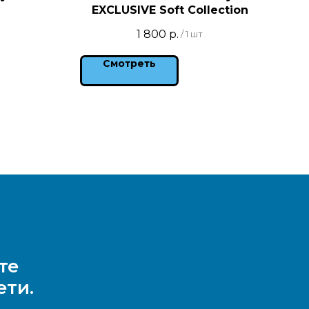
EXCLUSIVE Soft Collection
1 800
р.
/
1 шт
Смотреть
те
ети.