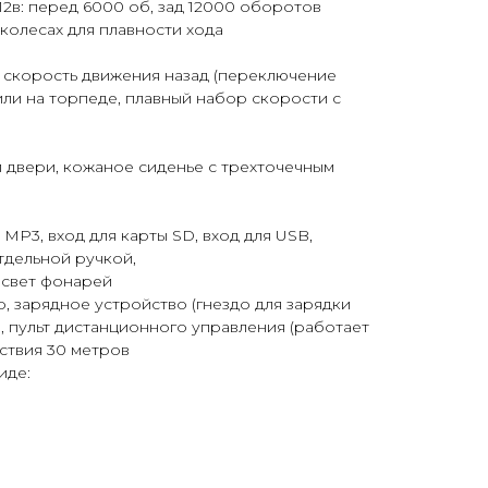
2в: перед 6000 об, зад 12000 оборотов
колесах для плавности хода
а скорость движения назад (переключение
 или на торпеде, плавный набор скорости с
двери, кожаное сиденье с трехточечным
МР3, вход для карты SD, вход для USB,
тдельной ручкой,
 свет фонарей
р, зарядное устройство (гнездо для зарядки
, пульт дистанционного управления (работает
йствия 30 метров
иде: