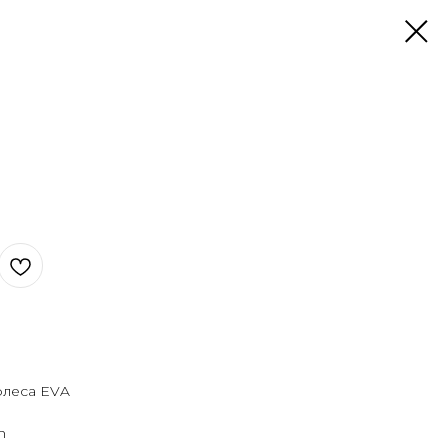
олеса EVA
h