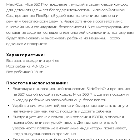
Maxi-Cosi Mica 360 Pro предлагает лучший в своем классе комфорт
для детей от 0 до 4 лет благодаря технологии SlideTech® от Maxi-
Cosi, вращению FlexiSpin, 5 удобным положениям наклона и
ремням безопасности Easy-in. Разработанное в соответствии с
высочайшими стандартами безопасности i-Size, интегрированное
основание сиденья оснащено технологией скольжения, поэтому вам
будет легче сажать и высаживать ребенка из машины. Просто
сдвиньте и поверните.
Характеристики:
Возраст: с рождения до 4 лет
Рост ребенка: 40-105 см
Вес ребенка: 0-18 кг
Простота в использовании:
Благодаря инновационной технологии SlideTech® и вращению
на 360° одной рукой автокресло Mica 360 Pro делает посадку и
высадку ребенка из автомобиля еще более легкой
Удобная система ремней, легко и быстро настраивать длину и
натяжение ремней, легко посадить и достать ребенка
Быстрая установка с помощью крепления ISOFIX, а опорная
ножка обеспечивает устойчивость. Для дополнительной
уверенности полезные визуальные индикаторы показывают,
когда оно установлено правильно
Легкая установка в любом из 5 положений наклона, используя