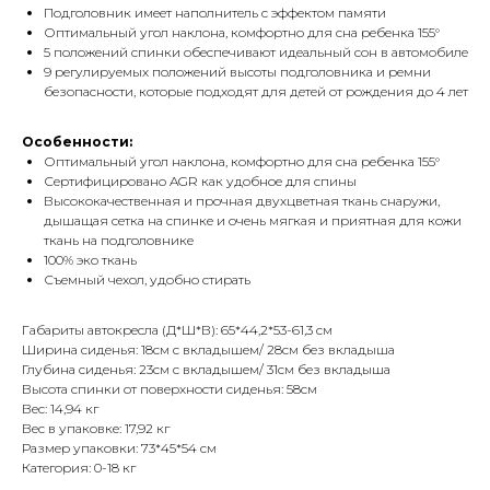
Подголовник имеет наполнитель с эффектом памяти
Оптимальный угол наклона, комфортно для сна ребенка 155°
5 положений спинки обеспечивают идеальный сон в автомобиле
9 регулируемых положений высоты подголовника и ремни
безопасности, которые подходят для детей от рождения до 4 лет
Особенности:
Оптимальный угол наклона, комфортно для сна ребенка 155°
Сертифицировано AGR как удобное для спины
Высококачественная и прочная двухцветная ткань снаружи,
дышащая сетка на спинке и очень мягкая и приятная для кожи
ткань на подголовнике
100% эко ткань
Съемный чехол, удобно стирать
Габариты автокресла (Д*Ш*В): 65*44,2*53-61,3 см
Ширина сиденья: 18см с вкладышем/ 28см без вкладыша
Глубина сиденья: 23см с вкладышем/ 31см без вкладыша
Высота спинки от поверхности сиденья: 58см
Вес: 14,94 кг
Вес в упаковке: 17,92 кг
Размер упаковки: 73*45*54 см
Категория: 0-18 кг