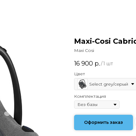
Maxi-Cosi CabrioF
Maxi Cosi
16 900
р.
/
1 шт
Цвет
Select grey/серый
Комплектация
Оформить заказ