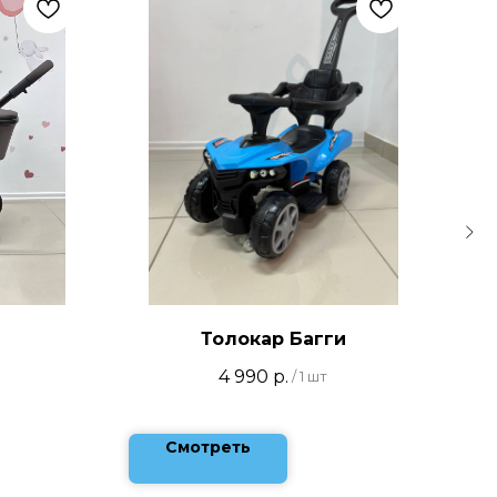
Толокар Багги
4 990
р.
/
1 шт
Смотреть