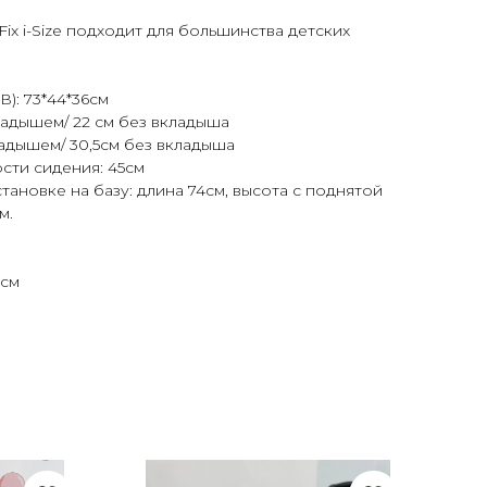
ix i-Size подходит для большинства детских
): 73*44*36см
ладышем/ 22 см без вкладыша
ладышем/ 30,5см без вкладыша
сти сидения: 45см
ановке на базу: длина 74см, высота с поднятой
м.
5см