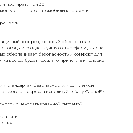
 и постирать при 30°
помощью штатного автомобильного ремня
ереноски
ащитный козырек, который обеспечивает
непогоды и создает лучшую атмосферу для сна
х обеспечивает безопасность и комфорт для
ка всегда будет идеально прилегать к головке
им стандартам безопасности, и для легкой
етского автокресла используйте базу CabrioFix
асности c централизованной системой
й защиты
ижения