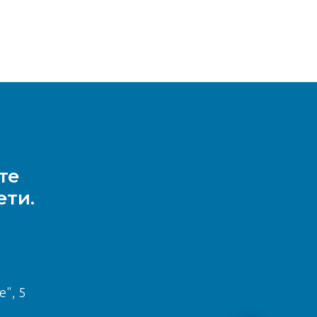
те
ети.
е", 5