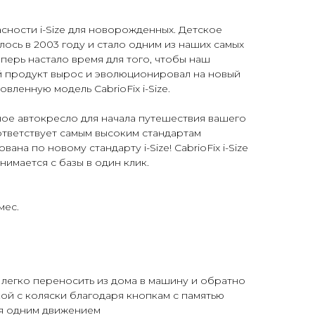
сности i-Size для новорожденных. Детское
лось в 2003 году и стало одним из наших самых
перь настало время для того, чтобы наш
й продукт вырос и эволюционировал на новый
вленную модель CabrioFix i-Size.
альное автокресло для начала путешествия вашего
соответствует самым высоким стандартам
на по новому стандарту i-Size! CabrioFix i-Size
снимается с базы в один клик.
мес.
ь легко переносить из дома в машину и обратно
ой с коляски благодаря кнопкам с памятью
я одним движением