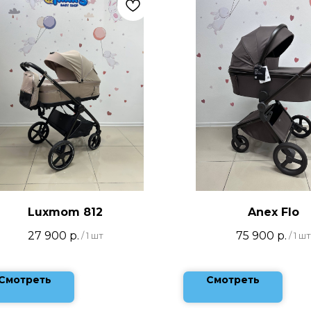
Luxmom 812
Anex Flo
27 900
р.
75 900
р.
/
1 шт
/
1 шт
Смотреть
Смотреть