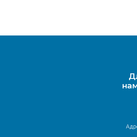
Д
нам
Адре