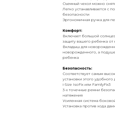
Съемный чехол можно снять
Легко устанавливается с 
безопасности
Эргономичная ручка для п
Комфорт:
Включает большой солнцез
защиту вашего ребенка от 
Вкладыш для новорожденны
новорожденного, а подушеч
ребенка
Безопасность:
Соответствует самым высок
установки этого удобного д
i-Size IsoFix или FamilyFix3
3-х точечные ремни безоп
натяжения
Усиленная система боково
Установка против хода дв