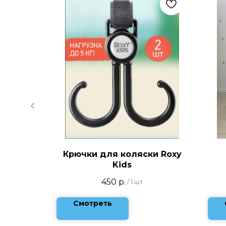
Form
Крючки для коляски Roxy
Kids
450
р.
/
1 шт
Смотреть