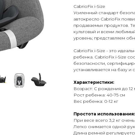
CabrioFix i-Size
Усиленный стандарт безопа
автокресло CabrioFix появи
продаваемых продуктов. Те
культовый и всеми любимы
уровень; представляем обно
CabrioFix i-Size - это иде
ребенка. CabrioFix i-Size 
безопасности, сертифицирова
устанавливается на базу и 
Характеристики:
Возраст: С рождения до 12 
Рост ребенка: 40-75 см
Вес ребенка: 0-12 кг
Простота использования:
При весе всего 3,2 кг очен
Легко снимается одной рук
Длина ремней регулируетс