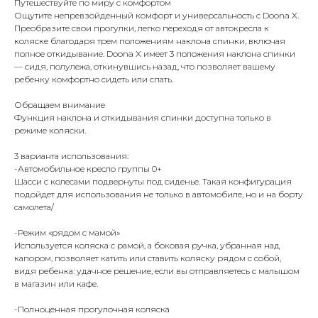
Путешествуйте по миру с комфортом
Ощутите непревзойденный комфорт и универсальность с Doona X.
Преобразите свои прогулки, легко переходя от автокресла к
коляске благодаря трем положениям наклона спинки, включая
полное откидывание. Doona X имеет 3 положения наклона спинки
— сидя, полулежа, откинувшись назад, что позволяет вашему
ребенку комфортно сидеть или спать.
Обращаем внимание
Функция наклона и откидывания спинки доступна только в
режиме коляски.
3 варианта использования:
-Автомобильное кресло группы 0+
Шасси с колесами подвернуты под сиденье. Такая конфигурация
подойдет для использования не только в автомобиле, но и на борту
самолета/
-Режим «рядом с мамой»
Используется коляска с рамой, а боковая ручка, убранная над
капором, позволяет катить или ставить коляску рядом с собой,
видя ребенка: удачное решение, если вы отправляетесь с малышом
в магазин или кафе.
-Полноценная прогулочная коляска