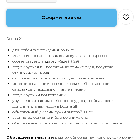
Оформить заказ
Doona X
для ребенка с рождения до 13 кг
можно использовать как коляску и как автокресло
соответствует стандарту i-Size (R129)
регулируемая в 3 положениях спинка: сидя, полулежа,
откинувшись назад
амортизирующий механизм для плавности хода
интегрированный 5-точечный ремень безопасности с
самозакрепляющимися наплечниками
регулируемый подголовник
улучшенная защита от бокового удара, двойная стенка,
дополнительный модуль Doona SIP
обновленный дизайн ручки высотой 101 см
задние колеса легко и быстро снимаются
обновленный капюшон с текстильной застежкой-молнией
Обращаем внимание:
в связи обновлением конструкции ручки