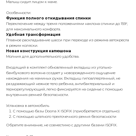
Малыш сидит лицом к маме.
Особенности:
Функция полного откидывания спинки
Переключение между тремя положениями наклона спинки до 159°,
для максимального комфорта.
Удобная трансформация
Плавное раскладывание шасси при переходе из режима автокресла
в режим коляски.
Новая конструкция капюшона
Молния для дополнительного удобства.
Входящий в комплект обновленный вкладыш из угольно-
бамбукового волокна создает у новорожденного ощущение
нахождения на маминых руках. Вкладыш гипоаллергенный, не
раздражающий нежное тело ребенка, антибактериальный и
терморегулирующий, легко фиксируется на сиденье с помощью
внутренних ремней безопасности.
Установка в автомобиль
С помощью базы Doona X ISOFIX (приобретается отдельно)
С помощью штатного трехточечного ремня безопасности
Обратите внимание, не совместимо с другими базами ISOFIX.