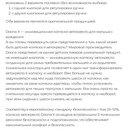
возможны 2 варианта поставки (без возможности выбора):
с одной кнопкой для регулировки ручки
с двумя кнопками для регулировки ручки
Оба варианта являются оригинальной продукцией
Doona X — инновационная коляска-автокресло для малыша с
рождения
А вы готовы перевернуть свои представления о том, какой может
быть детская коляска и автокресло? Мировой производитель
Doona представил на рынке детских товаров уникальный продукт,
не имеющий аналогов, — инновационную коляску-автокресло,
созданную для самых требовательных малышей и их родителей.
Уникальная конструкция позволяет в один миг трансформировать
автокресло в коляску и наоборот. Вам больше не нужно
задумываться над тем, куда положить шасси от коляски, как
закрепить на раме коляски адаптеры, чтобы потом установить
автокресло для пеших прогулок с малышом. Все очень просто: за
считанные секунды кресло превращается в коляску и наоборот,
при этом сиденье с шасси снимать не нужно.
Соответствуя европейскому стандарту безопасности i-Size (R-129),
коляска-автокресло Doona X оснащена встроенными 5-точечными
ремнями безопасности и подголовником, что обеспечивает
максимальный комфорт и безопасность.