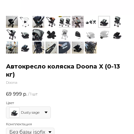
Автокресло коляска Doona X (0-13
кг)
Doona
69 999
р.
/
1 шт
Цвет
Dusty sage
Комплектация