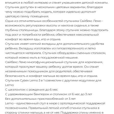
впишется в любой интерьер и станет украшением детской комнаты.
Стульчик доступен в нескольких цветовых вариантах, благодаря
чему можно подобрать модель, которая идеально дополнит
цветовую гамму помещения.
Одна из отличительных особенностей стульчика Сайбекс Лемо -
возможность регулировки высоты и наклона сиденья, а также
глубины столешницы. Благодаря этому стульчик можно подстроить
под рост и потребности ребёнка, обеспечивая максимальный
комфорт во время еды, игр и отдыха.
Стульчик имеет мягкий вкладыш для дополнительного удобства
ребёнка. Вкладыш изготовлен из гипоаллергенного и легко
чистящегося материала. Стульчик оборудован съемным столиком,
который можно мыть в посудомоечной машине.
Сайбекс Лемо многофункциональный стульчик для кормления,
который прослужит вашему ребенку долгое время. Он станет
незаменимым помощником для родителей, обеспечивая
безопасность и комфорт малыша во время еды, игр и отдыха.
Стульчик Cybex Lemo 3 в 1 совместим с другими модулями для
Lemo:
С шезлонгом: с рождения до 6 мес
С удерживающим бампером и столиком: от 6 мес до 3 лет
Без дополнительных приспособлений: от 3 лет
Lemo – единственный стул в мире с ортопедической поддержкой
позвоночника. Правильный легкий изгиб спинки стульчика в
сторону спинки малыша, а не от нее. Поддержка спины именно в