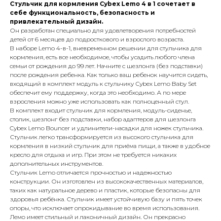
Стульчик для кормления Cybex Lemo 4 в 1 сочетает в
себе функциональность, безопасность и
привлекательный дизайн.
Он разработан специально для удовлетворения потребностей
детей от 6 месяцев до подросткового и взрослого возраста.
В наборе Lemo 4-в-1, вневременном решении для стульчика для
кормления, есть все необходимое, чтобы усадить любого члена
семьи от рождения до 99 лет. Начните с шезлонга (без подставки)
после рождения ребенка. Как только ваш ребенок научится сидеть,
входящий в комплект модуль к стульчику Cybex Lemo Baby Set
обеспечит ему поддержку, когда это необходимо. А по мере
взросления можно уже использовать как полноценный стул.
В комплект входит стульчик для кормления, модуль-сиденье,
столик, шезлонг без подставки, набор адаптеров для шезлонга
Cybex Lemo Bouncer и удлинители-насадки для ножек стульчика.
Стульчик легко трансформируется из высокого стульчика для
кормления в низкий стульчик для приёма пищи, а также в удобное
кресло для отдыха и игр. При этом не требуется никаких
дополнительных инструментов.
Стульчик Lemo отличается прочностью и надежностью
конструкции. Он изготовлен из высококачественных материалов,
таких как натуральное дерево и пластик, которые безопасны для
здоровья ребёнка. Стульчик имеет устойчивую базу и пять точек
опоры, что исключает опрокидывание во время использования.
Лемо имеет стильный и лаконичный дизайн. Он прекрасно