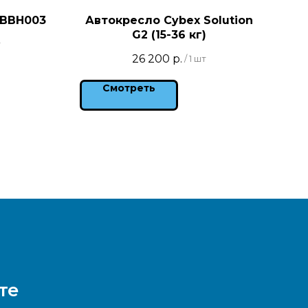
 BBH003
Автокресло Cybex Solution
Авт
G2 (15-36 кг)
т
26 200
р.
/
1 шт
Смотреть
те