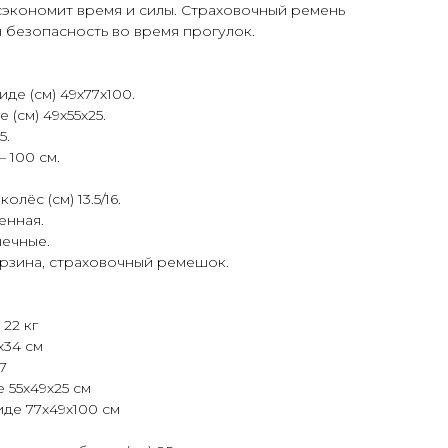
сэкономит время и силы. Страховочный ремень
 безопасность во время прогулок.
де (см) 49х77х100.
 (см) 49х55х25.
5.
 100 см.
лёс (см) 13.5/16.
енная.
чечные.
орзина, страховочный ремешок.
22 кг
х34 см
7
 55х49х25 см
де 77х49х100 см