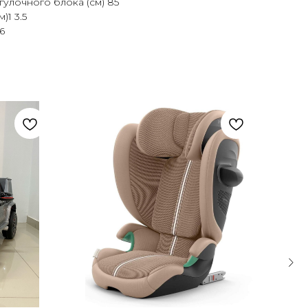
гулочного блока (см) 85
)1 3.5
6