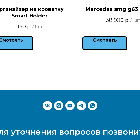
рганайзер на кроватку
Mercedes amg g63
Smart Holder
38 900
р.
/
1 ш
990
р.
/
1 шт
Смотреть
Смотреть
ля уточнения вопросов позвони