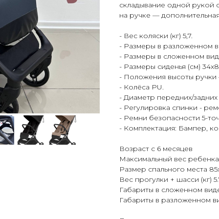
складывание одной рукой 
на ручке — дополнительная
- Вес коляски (кг) 5,7.
- Размеры в разложенном ви
- Размеры в сложенном виде
- Размеры сиденья (см) 34х8
- Положения высоты ручки –
- Колёса PU.
- Диаметр передних/задних ко
- Регулировка спинки - рем
- Ремни безопасности 5-то
- Комплектация: Бампер, к
Возраст с 6 месяцев
Максимальный вес ребенка 
Размер спального места 85
Вес прогулки + шасси (кг) 5.
Габариты в сложенном виде
Габариты в разложенном ви