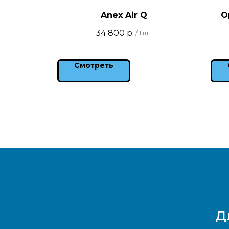
aby Xion
Anex Air Q
О
34 800
р.
/
1 шт
р.
/
1 шт
Смотреть
Д