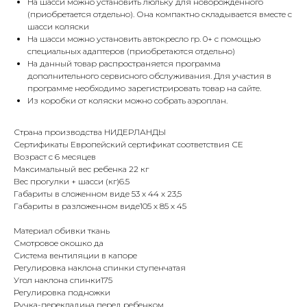
На шасси можно установить люльку для новорожденного
(приобретается отдельно). Она компактно складывается вместе с
шасси коляски
На шасси можно установить автокресло гр. 0+ с помощью
специальных адаптеров (приобретаются отдельно)
На данный товар распространяется программа
дополнительного сервисного обслуживания. Для участия в
программе необходимо зарегистрировать товар на сайте.
Из коробки от коляски можно собрать аэроплан.
Страна производства НИДЕРЛАНДЫ
Сертификаты Европейский сертификат соответствия СЕ
Возраст с 6 месяцев
Максимальный вес ребенка 22 кг
Вес прогулки + шасси (кг)6.5
Габариты в сложенном виде 53 х 44 х 23,5
Габариты в разложенном виде105 х 85 х 45
Материал обивки ткань
Смотровое окошко да
Система вентиляции в капоре
Регулировка наклона спинки ступенчатая
Угол наклона спинки175
Регулировка подножки
Ручка-перекладина перед ребенком