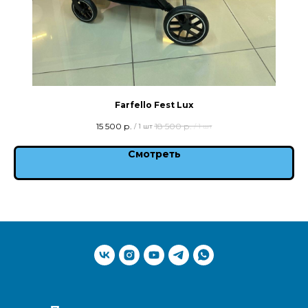
Farfello Fest Lux
15 500
р.
18 500
р.
/
1 шт
/
1 шт
Смотреть