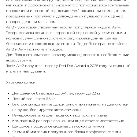
капюшон, просторное спальное место с полностью горизонтальным
положением и плавный ход делают Aer2 идеальным помощником в
повседневных прогулках и долгожданных путешествиях. Даже с
новорожденным малышом.
Aer2 - усовершенствованная версия популярной модели Aer+.
Теперь коляска оснащена встроенной подножкой, увеличенными
колесами, улучшенной системой регулировки длины ремней
безопасности и откидывания спинки. Подробное сравнение Joolz
Aer2 и Aer+ можно найти здесь.
Для большего комфорта коляску можно дополнить необходимыми
аксессуарами.
Joolz Aer2 получила награду Red Dot Award в 2025 году за стильный
и элегантный дизайн.
Характеристики:
Для детей от 6 месяцев до 3-4 лет, весом до 22 кг
Легкий вес - всего 6,5 кг
Быстрое складывание одной рукой при нажатии на две кнопки
на ручке, блокируется автоматически
Ремешок-резинка для переноски коляски на плече
Компактный размер в сложенном виде, стоит самостоятельно
Широкое, просторное сиденье с высокой спинкой
Съемный матрасик прогулочного блока с эффектом памяти