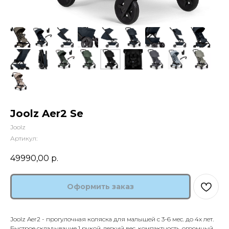
Joolz Aer2 Se
Joolz
Артикул:
49990,00
р.
Оформить заказ
Joolz Aer2 - прогулочная коляска для малышей с 3-6 мес. до 4х лет.
Быстрое складывание 1 рукой, легкий вес, компактность, огромный