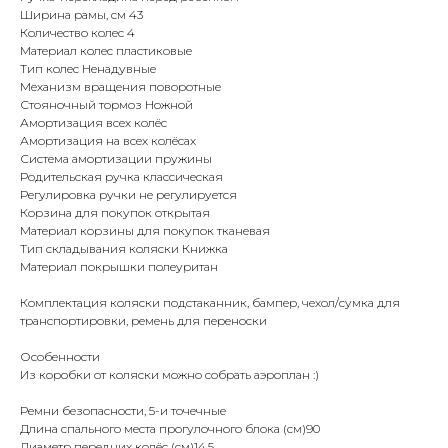
Ширина рамы, см 43
​Количество колес 4
Материал колес пластиковые
Тип колес Ненадувные
Механизм вращения поворотные
Стояночный тормоз Ножной
Амортизация всех колёс
Амортизация на всех колёсах
Система амортизации пружины
Родительская ручка классическая
Регулировка ручки не регулируется
Корзина для покупок открытая
Материал корзины для покупок тканевая
Тип складывания коляски Книжка
Материал покрышки полеуритан
Комплектация коляски подстаканник, бампер, чехол/сумка для
транспортировки, ремень для переноски
Особенности
Из коробки от коляски можно собрать аэроплан :)
Ремни безопасности, 5-и точечные
Длина спального места прогулочного блока (см)90
Диаметр передних колёс (см)14.5