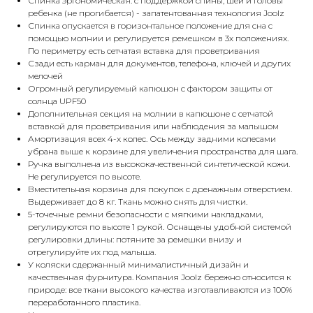
Спинка эргономическая: с поддержкой спины, шеи и головы
ребенка (не прогибается) - запатентованная технология Joolz
Спинка опускается в горизонтальное положение для сна с
помощью молнии и регулируется ремешком в 3х положениях.
По периметру есть сетчатая вставка для проветривания
Сзади есть карман для документов, телефона, ключей и других
мелочей
Огромный регулируемый капюшон с фактором защиты от
солнца UPF50
Дополнительная секция на молнии в капюшоне с сетчатой
вставкой для проветривания или наблюдения за малышом
Амортизация всех 4-х колес. Ось между задними колесами
убрана выше к корзине для увеличения пространства для шага.
Ручка выполнена из высококачественной синтетической кожи.
Не регулируется по высоте.
Вместительная корзина для покупок с дренажным отверстием.
Выдерживает до 8 кг. Ткань можно снять для чистки.
5-точечные ремни безопасности с мягкими накладками,
регулируются по высоте 1 рукой. Оснащены удобной системой
регулировки длины: потяните за ремешки внизу и
отрегулируйте их под малыша.
У коляски сдержанный минималистичный дизайн и
качественная фурнитура. Компания Joolz бережно относится к
природе: все ткани высокого качества изготавливаются из 100%
переработанного пластика.