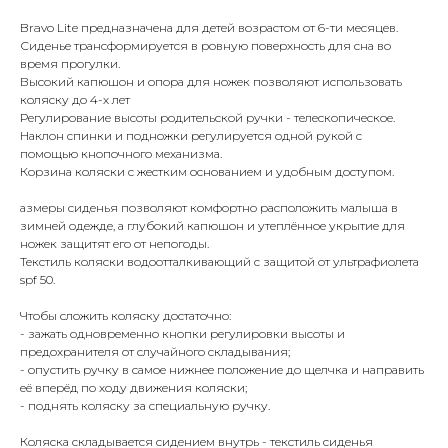
Bravo Lite предназначена для детей возрастом от 6-ти месяцев.
Сиденье трансформируется в ровную поверхность для сна во
время прогулки.
Высокий капюшон и опора для ножек позволяют использовать
коляску до 4-х лет
Регулирование высоты родительской ручки - телескопическое.
Наклон спинки и подножки регулируется одной рукой с
помощью кнопочного механизма.
Корзина коляски с жестким основанием и удобным доступом.
азмеры сиденья позволяют комфортно расположить малыша в
зимней одежде, а глубокий капюшон и утеплённое укрытие для
ножек защитят его от непогоды.
Текстиль коляски водоотталкивающий с защитой от ультрафиолета
spf 50.
Чтобы сложить коляску достаточно:
- зажать одновременно кнопки регулировки высоты и
предохранителя от случайного складывания;
- опустить ручку в самое нижнее положение до щелчка и направить
её вперёд по ходу движения коляски;
- поднять коляску за специальную ручку.
Коляска складывается сидением внутрь - текстиль сиденья