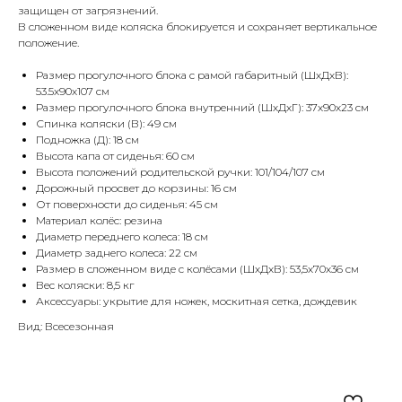
защищен от загрязнений.
В сложенном виде коляска блокируется и сохраняет вертикальное
положение.
Размер прогулочного блока с рамой габаритный (ШхДхВ):
53.5х90х107 см
Размер прогулочного блока внутренний (ШхДхГ): 37х90х23 см
Спинка коляски (В): 49 см
Подножка (Д): 18 см
Высота капа от сиденья: 60 см
Высота положений родительской ручки: 101/104/107 см
Дорожный просвет до корзины: 16 см
От поверхности до сиденья: 45 см
Материал колёс: резина
Диаметр переднего колеса: 18 см
Диаметр заднего колеса: 22 см
Размер в сложенном виде с колёсами (ШхДхВ): 53,5х70х36 см
Вес коляски: 8,5 кг
Аксессуары: укрытие для ножек, москитная сетка, дождевик
Вид: Всесезонная