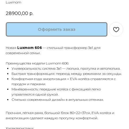
Luxmom
28900,00
р.
Оформить заказ
Новая
Luxmom 606
— стильный трансформер 3в1 для
современной семьи.
Преимущества модели Luxmom 606:
Универсальность: система 3в1 — люлька, прогулка и автолюлька.
Быстрая трансформация: переход между режимами за секунды.
Комфортная езда: амортизация + EVA-колёса справляются с
городом и парками.
Манёвренность: передние колёса с фиксацией легко
управляются одной рукой.
Стильно: современный дизайн в актуальных оттенках.
Прочная, лёгкая рама, большой блок 80×22×37см, EVA-колёса и
амортизация сделают каждую прогулку комфортной.
Характеристики