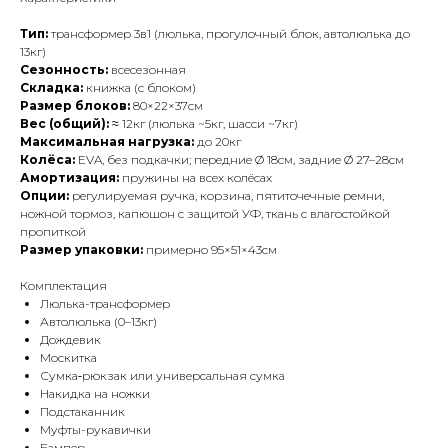
Тип:
трансформер 3в1 (люлька, прогулочный блок, автолюлька до
13кг)
Сезонность:
всесезонная
Складка:
книжка (с блоком)
Размер блоков:
80×22×37см
Вес (общий):
≈ 12кг (люлька ~5кг, шасси ~7кг)
Максимальная нагрузка:
до 20кг
Колёса:
EVA, без подкачки; передние Ø 18см, задние Ø 27–28см
Амортизация:
пружины на всех колёсах
Опции:
регулируемая ручка, корзина, пятиточечные ремни,
ножной тормоз, капюшон с защитой УФ, ткань с влагостойкой
пропиткой
Размер упаковки:
примерно 95×51×43см
Комплектация
Люлька-трансформер
Автолюлька (0–13кг)
Дождевик
Москитка
Сумка‑рюкзак или универсальная сумка
Накидка на ножки
Подстаканник
Муфты-рукавички
Бампер