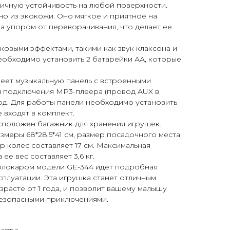
ичную устойчивость на любой поверхности.
о из экокожи. Оно мягкое и приятное на
а упором от переворачивания, что делает ее
ковыми эффектами, такими как звук клаксона и
еобходимо установить 2 батарейки АА, которые
еет музыкальную панель с встроенными
я подключения MP3-плеера (провод AUX в
ход. Для работы панели необходимо установить
 входят в комплект.
положен багажник для хранения игрушек.
меры 68*28,5*41 см, размер посадочного места
тр колес составляет 17 см. Максимальная
а ее вес составляет 3,6 кг.
олокаром модели GE-344 идет подробная
сплуатации. Эта игрушка станет отличным
зрасте от 1 года, и позволит вашему малышу
безопасными приключениями.