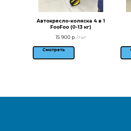
Автокресло-коляска 4 в 1
FooFoo (0-13 кг)
15 900
р.
/
1 шт
Смотреть