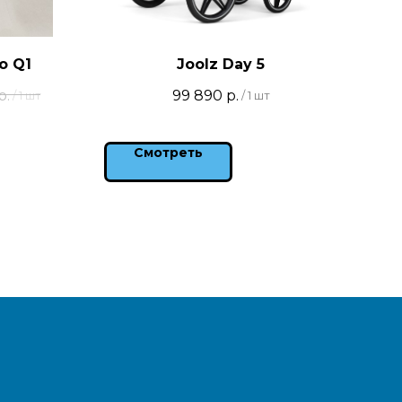
o Q1
Joolz Day 5
р.
99 890
р.
/
1 шт
/
1 шт
Смотреть