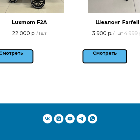
Luxmom F2A
Шезлонг Farfell
22 000
р.
3 900
р.
4 999
/
1 шт
/
1 шт
Смотреть
Смотреть