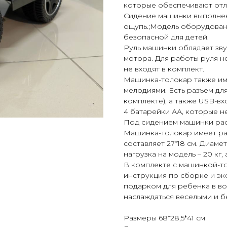
которые обеспечивают отл
Сидение машинки выполнен
ощупь.;Модель оборудован
безопасной для детей.
Руль машинки обладает зву
мотора. Для работы руля н
не входят в комплект.
Машинка-толокар также им
мелодиями. Есть разъем дл
комплекте), а также USB-в
4 батарейки АА, которые не
Под сидением машинки рас
Машинка-толокар имеет раз
составляет 27*18 см. Диаме
нагрузка на модель – 20 кг, 
В комплекте с машинкой-т
инструкция по сборке и эк
подарком для ребенка в во
наслаждаться веселыми и 
Размеры 68*28,5*41 см