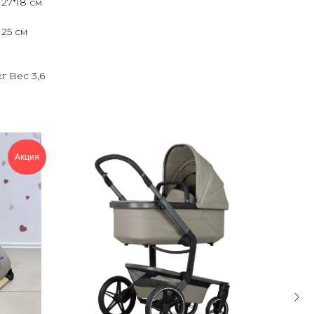
27*18 см
25 см
г Вес 3,6
Акция