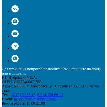
Для уточнения вопросов позвоните нам, напишите на почту
или в соцсети.
ИП Дубровский Е.А.
ОГРН 316272400071583
Адрес: 680000, г. Хабаровск, ул. Серышева 25, ТЦ "Счастье", 5
этаж
Тел.:
(4212) 20-86-13,
8-914-158-86-13
Почта:
maksbabyshop@gmail.com
Режим работы 10:00-21:00