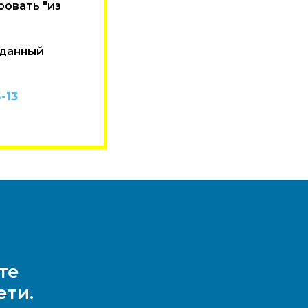
ровать "из
 данный
-13
те
ети.