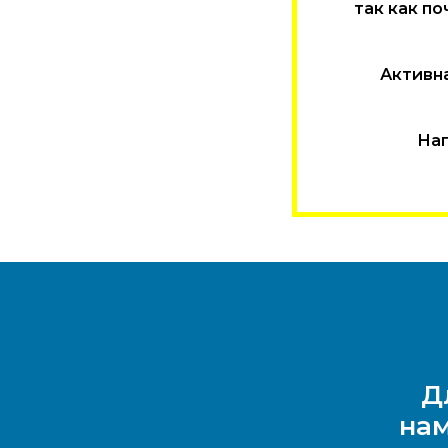
так как п
Активна
На
Д
нам